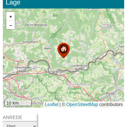
Lage
+
−
10 km
Leaflet
|
©
OpenStreetMap
contributors
ANREDE