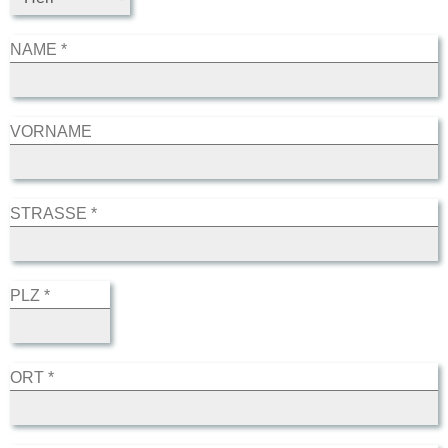
NAME *
VORNAME
STRASSE *
PLZ *
ORT *