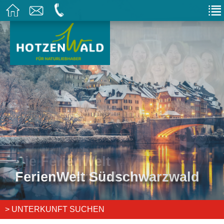
FerienWelt Südschwarzwald
> UNTERKUNFT SUCHEN