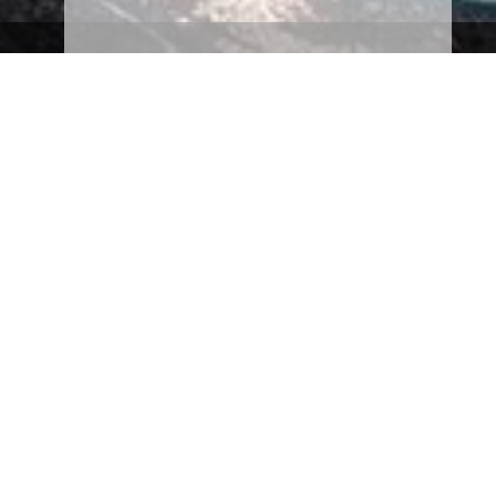
enwald
dern und idyllischen Dörfern finden Sie hier Ihr
 Unabhängigkeit einer Ferienwohnung suchen oder
chwarzwälder Herzlichkeit willkommen.
mfort. Nach einem Tag voller Naturerlebnisse,
ie die Seele baumeln lassen, die klare Bergluft
t für einen unvergesslichen Aufenthalt im