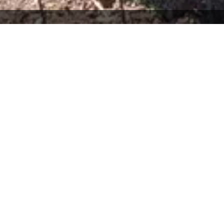
ommen bei unseren Gastgebern im Hotz
tig wie die Region selbst. Zwischen sanften Hügeln, dichten Wäl
e Atmosphäre eines familiär geführten Gasthofs schätzen, die
leben möchten – unsere Gastgeber heißen Sie mit echter Süds
des verbindet sich in unseren Unterkünften mit zeitgemäßem Ko
äten kehren Sie in Ihr gemütliches Domizil zurück. Hier können S
ng des Hotzenwalds erleben.
fte inspirieren und finden Sie Ihre persönliche Wunschunterkunf