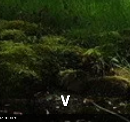
∨
nzimmer