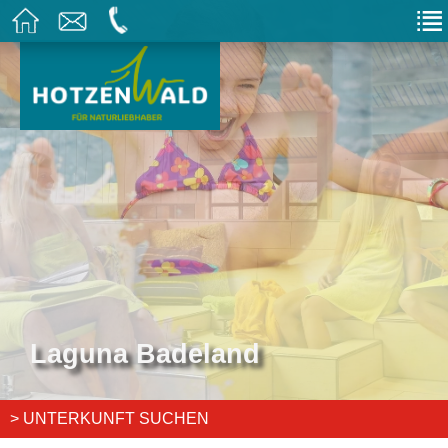
Laguna Badeland
Laguna Badeland
> UNTERKUNFT SUCHEN