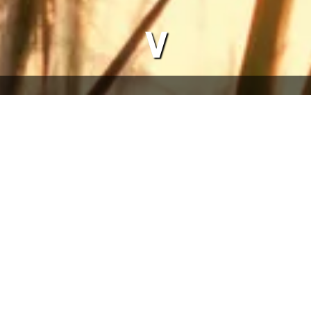
∨
er
nem inspirierenden Autorenabend mit Tomawho Michael
rwachen meines inneren Adlers“, eine bewegende
ng und die Kraft der inneren Veränderung.