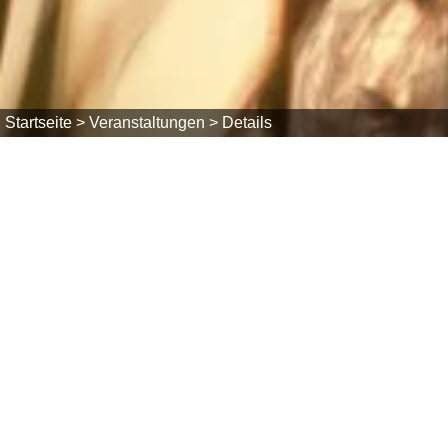
Startseite >
Veranstaltungen >
Details
Do, 25.06.2026
Lesung mit Tomawho Michael Rudigi
ab 19:00 uhr
Pfarrheim Görwihl, Gregoriusraum
Veranstalter: KÖB St. Bartholomäus
Die Treffpunkt Bücherei Görwihl lädt herzlich zu ei
Rudigier ein. Im Mittelpunkt steht sein Werk „Das E
Geschichte über persönliche Entwicklung, Selbstfindu