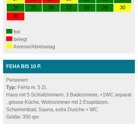
24
25
26
27
28
29
30
31
frei
belegt
Anreise/Abreisetag
FEHA BIS 10 P.
Personen:
Typ:
FeHa m. 5 Zi.
Haus mit 5 Schlafzimmern, 3 Badezimmer, +1WC separat
, grosse Küche, Wohnzimmer mit 2 Essplätzen,
Schwimmbad, Sauna, extra Dusche + WC
Größe: 350 qm