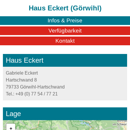
Haus Eckert (Görwihl)
Infos & Preise
Verfügbarkeit
Kontakt
Haus Eckert
Gabriele Eckert
Hartschwand 8
79733 Görwihl-Hartschwand
Tel.:
+49 (0) 77 54 / 77 21
Lage
+