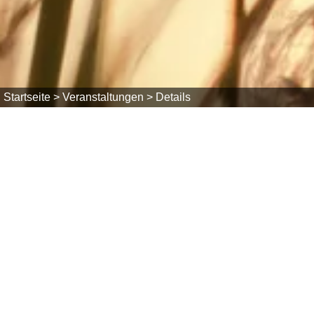
Startseite >
Veranstaltungen >
Details
Mi, 23.12.2026
Waldweihnacht
ab 18:30 Uhr
Görwihl
Sägmooshütte
Veranstalter: Kolpingsfamilie Rotzingen
Die Kolpingsfamilie Rotzingen lädt auch in diesem J