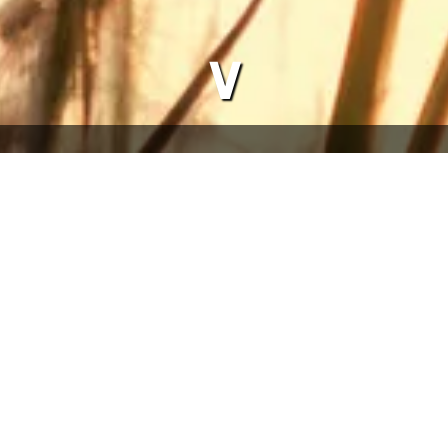
∨
ahr wieder alle zur Waldweihnacht in die Sägmoos